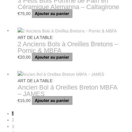
3 Petis Bols Pomme de Pain en
Céramique Alemanna – Caltagirone
Ajouter au panier
€
75,00
ART DE LA TABLE
2 Anciens Bols à Oreilles Bretons –
Pornic & MBFA
Ajouter au panier
€
20,00
ART DE LA TABLE
Ancien Bol à Oreilles Breton MBFA
– JAMES
Ajouter au panier
€
15,00
1
2
3