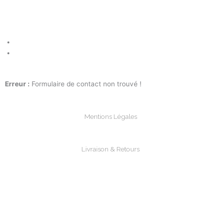
facebook
instagram
Erreur :
Formulaire de contact non trouvé !
Mentions Légales
Livraison & Retours
Paiements Sécurisée