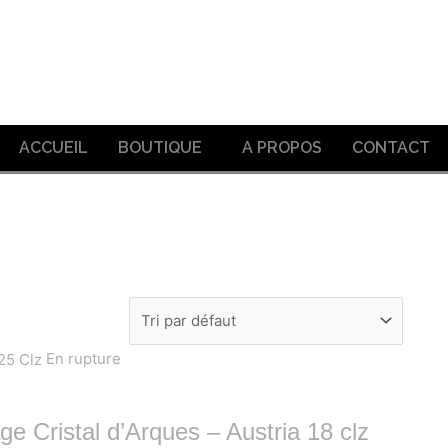
ACCUEIL
BOUTIQUE
A PROPOS
CONTACT
En rupture
ge Cristal d’Arques – Austria 18 clz