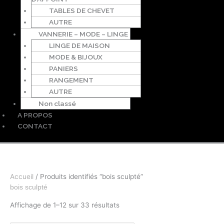
TABLES DE CHEVET
AUTRE
VANNERIE – MODE – LINGE
LINGE DE MAISON
MODE & BIJOUX
PANIERS
RANGEMENT
AUTRE
Non classé
A PROPOS
CONTACT
Accueil
/ Produits identifiés “bois sculpté”
bois sculpté
Affichage de 1–12 sur 33 résultats