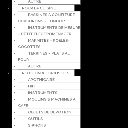
AUTRE
POUR LA CUISINE
BASSINES A CONFITURE –
CHAUDRONS – FONDUES
INSTRUMENTS DE MESURE
– PETIT ELECTROMENAGER
MARMITES – POELES-
COCOTTES
TERRINES – PLATS AU
FOUR
AUTRE
RELIGION & CURIOSITES
APOTHICAIRE
HIFI
INSTRUMENTS
MOULINS & MACHINES A
CAFE
OBJETS DE DEVOTION
OUTILS
SIPHONS