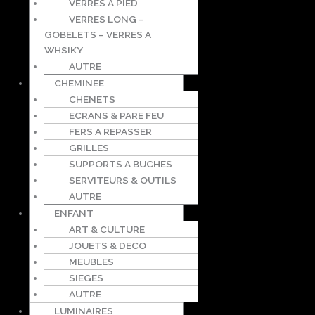
VERRES A PIED
VERRES LONG –
GOBELETS – VERRES A
WHSIKY
AUTRE
CHEMINEE
CHENETS
ECRANS & PARE FEU
FERS A REPASSER
GRILLES
SUPPORTS A BUCHES
SERVITEURS & OUTILS
AUTRE
ENFANT
ART & CULTURE
JOUETS & DECO
MEUBLES
SIEGES
AUTRE
LUMINAIRES