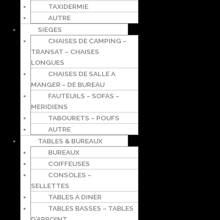
TAXIDERMIE
AUTRE
SIEGES
CHAISES DE CAMPING –
TRANSAT – CHAISES
LONGUES
CHAISES DE SALLE A
MANGER – DE BUREAU
FAUTEUILS – SOFAS –
MERIDIENS
TABOURETS – POUFS
AUTRE
TABLES & BUREAUX
BUREAUX
COIFFEUSES
CONSOLES –
SELLETTES
TABLES A DINER
TABLES BASSES – TABLES
D’APPOINT