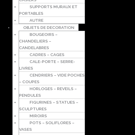
SUPPORTS MURAUX ET
PORTABLES
AUTRE
OBJETS DE DECORATION
BOUGEOIRS –
CHANDELIERS –
CANDELABRES
CADRES – CAGES
CALE-PORTE – SERRE-
LIVRES
CENDRIERS – VIDE POCHES
– COUPES
HORLOGES – REVEILS –
PENDULES
FIGURINES – STATUES –
SCULPTURES
MIROIRS
POTS – SOLIFLORES –
VASES