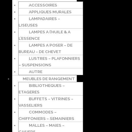
ACCESSOIRES
APPLIQUES MURALES
LAMPADAIRES –
LISEUSES
LAMPES A l’HUILE & A
L’ESSENCE
LAMPES A POSER – DE
BUREAU – DE CHEVET
LUSTRES – PLAFONNIERS
– SUSPENSIONS
AUTRE
MEUBLES DE RANGEMENT
BIBLIOTHEQUES –
ETAGERES
BUFFETS – VITRINES –
VASSELIERS
COMMODES –
CHIFFONIERS – SEMAINIERS
MALLES – MAIES –
CASIERS