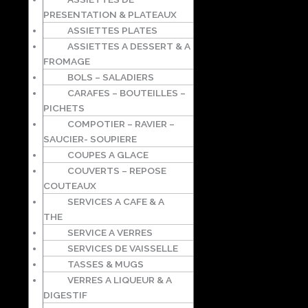
PRESENTATION & PLATEAUX
ASSIETTES PLATES
ASSIETTES A DESSERT & A
FROMAGE
BOLS – SALADIERS
CARAFES – BOUTEILLES –
PICHETS
COMPOTIER – RAVIER –
SAUCIER- SOUPIERE
COUPES A GLACE
COUVERTS – REPOSE
COUTEAUX
SERVICES A CAFE & A
THE
SERVICE A VERRES
SERVICES DE VAISSELLE
TASSES & MUGS
VERRES A LIQUEUR & A
DIGESTIF