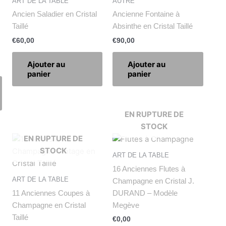
ART DE LA TABLE
AUTRE
Ancien Saladier en Cristal
Ancienne Fontaine à
Taillé
Absinthe en Cristal Taillé
€
60,00
€
90,00
Ajouter au
Ajouter au
panier
panier
EN RUPTURE DE
STOCK
EN RUPTURE DE
STOCK
ART DE LA TABLE
16 Anciennes Flutes à
ART DE LA TABLE
Champagne en Cristal J.
11 Anciennes Coupes à
DURAND – Modèle
Champagne en Cristal
Megève
Taillé
€
0,00