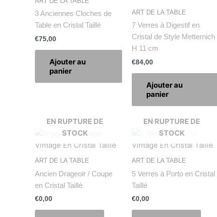
ART DE LA TABLE
ART DE LA TABLE
3 Anciennes Cloches de
Table en Cristal Taillé
7 Verres à Digestif en
Cristal de Style Metternich
€
75,00
H 11 cm
Ajouter au
€
84,00
panier
Ajouter au
panier
EN RUPTURE DE
EN RUPTURE DE
STOCK
STOCK
ART DE LA TABLE
ART DE LA TABLE
Ancien Drageoir / Coupe
5 Verres à Porto en Cristal
en Cristal Taillé
Taillé
€
0,00
€
0,00