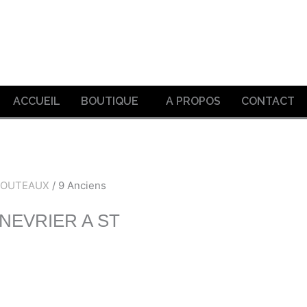
ACCUEIL
BOUTIQUE
A PROPOS
CONTACT
COUTEAUX
/ 9 Anciens
GENEVRIER A ST