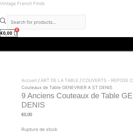
Aller
facebook
instagram
Recherche
Vintage French Finds
au
de
contenu
produits
€
0,00
Accueil
/
ART DE LA TABLE
/
COUVERTS - REPOSE 
Couteaux de Table GENEVRIER A ST DENIS
9 Anciens Couteaux de Table 
DENIS
€
0,00
Rupture de stock