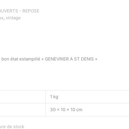
UVERTS - REPOSE
ux
,
vintage
 bon état estampillé « GENEVRIER A ST DENIS »
1 kg
30 × 10 × 10 cm
ure de stock