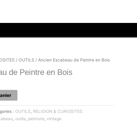
IOSITES
/
OUTILS
/ Ancien Escabeau de Peintre en Bois
u de Peintre en Bois
panier
gories :
OUTILS
,
RELIGION & CURIOSITES
cabeau
,
outils
,
peinture
,
vintage