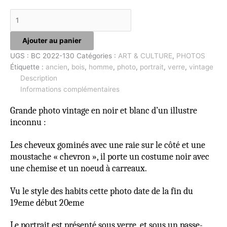
Ajouter au panier
UGS :
BC 2022-130
Catégories :
ART & CULTURE
,
PHOTOS
Étiquette :
ancien
,
bois
,
homme
,
photo
,
portrait
,
verre
,
vintage
Description
Informations complémentaires
Grande photo vintage en noir et blanc d’un illustre
inconnu :
Les cheveux gominés avec une raie sur le côté et une
moustache « chevron », il porte un costume noir avec
une chemise et un noeud à carreaux.
Vu le style des habits cette photo date de la fin du
19eme début 20eme
Le portrait est présenté sous verre, et sous un passe-