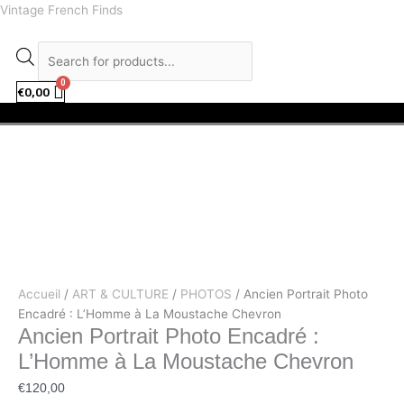
Aller
quantité
facebook
instagram
Recherche
Vintage French Finds
au
de
de
contenu
Ancien
produits
Portrait
Photo
€
0,00
Menu
Encadré
:
L'Homme
à
La
Moustache
Chevron
Accueil
/
ART & CULTURE
/
PHOTOS
/ Ancien Portrait Photo
Encadré : L’Homme à La Moustache Chevron
Ancien Portrait Photo Encadré :
L’Homme à La Moustache Chevron
€
120,00