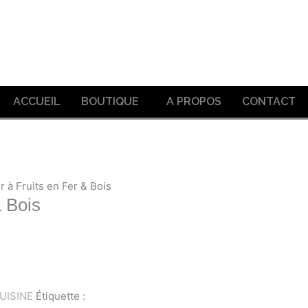
ACCUEIL
BOUTIQUE
A PROPOS
CONTACT
r à Fruits en Fer & Bois
& Bois
UISINE
Étiquette :