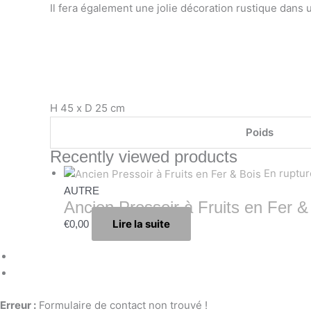
Il fera également une jolie décoration rustique dan
H 45 x D 25 cm
Poids
Recently viewed products
En ruptur
AUTRE
Ancien Pressoir à Fruits en Fer &
Lire la suite
€
0,00
Erreur :
Formulaire de contact non trouvé !