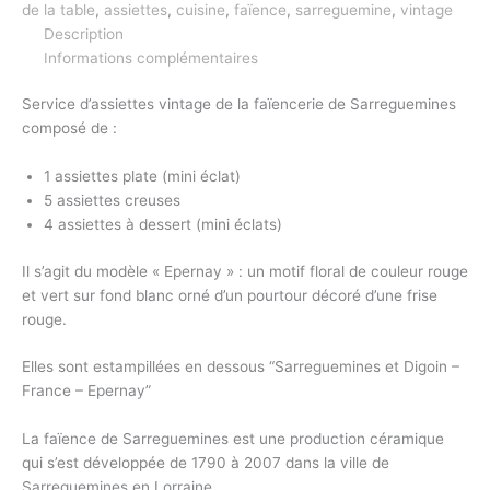
de la table
,
assiettes
,
cuisine
,
faïence
,
sarreguemine
,
vintage
Description
Informations complémentaires
Service d’assiettes vintage de la faïencerie de Sarreguemines
composé de :
1 assiettes plate (mini éclat)
5 assiettes creuses
4 assiettes à dessert (mini éclats)
Il s’agit du modèle « Epernay » : un motif floral de couleur rouge
et vert sur fond blanc orné d’un pourtour décoré d’une frise
rouge.
Elles sont estampillées en dessous “Sarreguemines et Digoin –
France – Epernay”
La faïence de Sarreguemines est une production céramique
qui s’est développée de 1790 à 2007 dans la ville de
Sarreguemines
en Lorraine.