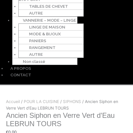
TABLES DE CHEVET
AUTRE
VANNERIE – MODE – LINGE
LINGE DE MAISON
MODE & BIJOUX
PANIERS
RANGEMENT
AUTRE
Non classé
A PROPOS
CONTACT
Accueil
/
POUR LA CUISINE
/
SIPHONS
/ Ancien Siphon en
Verre Vert d’Eau LEBRUN TOURS
Ancien Siphon en Verre Vert d’Eau
LEBRUN TOURS
€
0,00