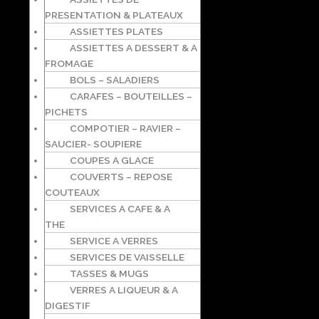
PRESENTATION & PLATEAUX
ASSIETTES PLATES
ASSIETTES A DESSERT & A
FROMAGE
BOLS – SALADIERS
CARAFES – BOUTEILLES –
PICHETS
COMPOTIER – RAVIER –
SAUCIER- SOUPIERE
COUPES A GLACE
COUVERTS – REPOSE
COUTEAUX
SERVICES A CAFE & A
THE
SERVICE A VERRES
SERVICES DE VAISSELLE
TASSES & MUGS
VERRES A LIQUEUR & A
DIGESTIF