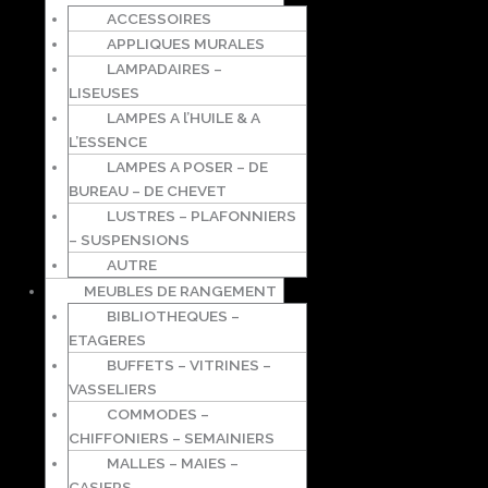
ACCESSOIRES
APPLIQUES MURALES
LAMPADAIRES –
LISEUSES
LAMPES A l’HUILE & A
L’ESSENCE
LAMPES A POSER – DE
BUREAU – DE CHEVET
LUSTRES – PLAFONNIERS
– SUSPENSIONS
AUTRE
MEUBLES DE RANGEMENT
BIBLIOTHEQUES –
ETAGERES
BUFFETS – VITRINES –
VASSELIERS
COMMODES –
CHIFFONIERS – SEMAINIERS
MALLES – MAIES –
CASIERS