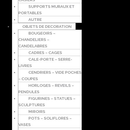
SUPPORTS MURAUX ET
PORTABLES
AUTRE
OBJETS DE DECORATION
BOUGEOIRS –
CHANDELIERS –
CANDELABRES
CADRES – CAGES
CALE-PORTE – SERRE-
LIVRES
CENDRIERS – VIDE POCHES
– COUPES
HORLOGES – REVEILS –
PENDULES
FIGURINES – STATUES –
SCULPTURES
MIROIRS
POTS – SOLIFLORES –
VASES