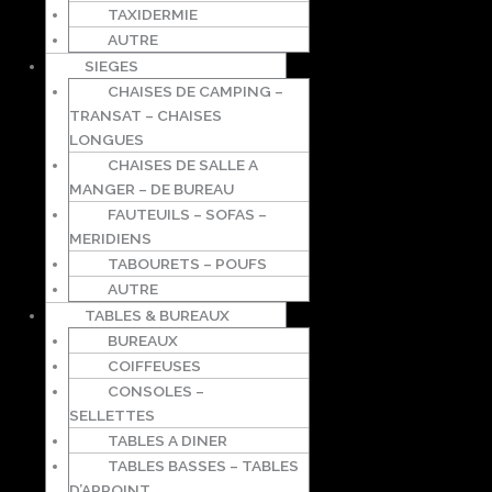
TAXIDERMIE
AUTRE
SIEGES
CHAISES DE CAMPING –
TRANSAT – CHAISES
LONGUES
CHAISES DE SALLE A
MANGER – DE BUREAU
FAUTEUILS – SOFAS –
MERIDIENS
TABOURETS – POUFS
AUTRE
TABLES & BUREAUX
BUREAUX
COIFFEUSES
CONSOLES –
SELLETTES
TABLES A DINER
TABLES BASSES – TABLES
D’APPOINT