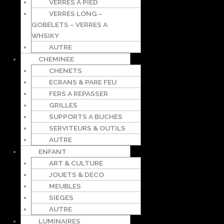
VERRES A PIED
VERRES LONG –
GOBELETS – VERRES A
WHSIKY
AUTRE
CHEMINEE
CHENETS
ECRANS & PARE FEU
FERS A REPASSER
GRILLES
SUPPORTS A BUCHES
SERVITEURS & OUTILS
AUTRE
ENFANT
ART & CULTURE
JOUETS & DECO
MEUBLES
SIEGES
AUTRE
LUMINAIRES