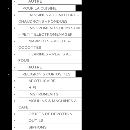
AUTRE
POUR LA CUISINE
BASSINES A CONFITURE –
CHAUDRONS – FONDUES
INSTRUMENTS DE MESURE
– PETIT ELECTROMENAGER
MARMITES – POELES-
COCOTTES
TERRINES – PLATS AU
FOUR
AUTRE
RELIGION & CURIOSITES
APOTHICAIRE
HIFI
INSTRUMENTS
MOULINS & MACHINES A
CAFE
OBJETS DE DEVOTION
OUTILS
SIPHONS