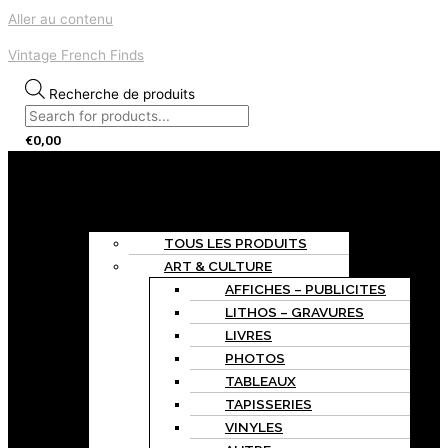
Aller au contenu
Vintage French Finds
Recherche de produits
€
0,00
Menu
ACCUEIL
BOUTIQUE
TOUS LES PRODUITS
ART & CULTURE
AFFICHES – PUBLICITES
LITHOS – GRAVURES
LIVRES
PHOTOS
TABLEAUX
TAPISSERIES
VINYLES