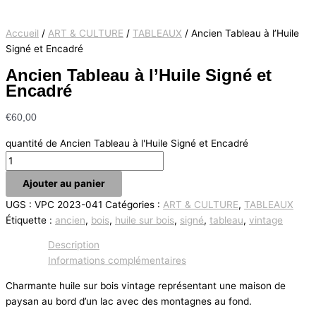
Accueil
/
ART & CULTURE
/
TABLEAUX
/ Ancien Tableau à l’Huile
Signé et Encadré
Ancien Tableau à l’Huile Signé et
Encadré
€
60,00
quantité de Ancien Tableau à l'Huile Signé et Encadré
Ajouter au panier
UGS :
VPC 2023-041
Catégories :
ART & CULTURE
,
TABLEAUX
Étiquette :
ancien
,
bois
,
huile sur bois
,
signé
,
tableau
,
vintage
Description
Informations complémentaires
Charmante huile sur bois vintage représentant une maison de
paysan au bord d’un lac avec des montagnes au fond.