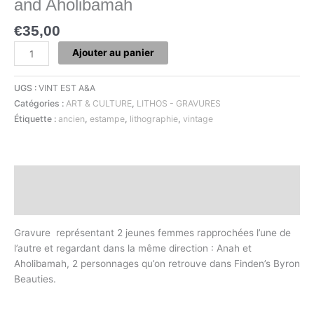
and Aholibamah
€
35,00
Ajouter au panier
UGS :
VINT EST A&A
Catégories :
ART & CULTURE
,
LITHOS - GRAVURES
Étiquette :
ancien
,
estampe
,
lithographie
,
vintage
Description
Informations complémentaires
Gravure représentant 2 jeunes femmes rapprochées l’une de
l’autre et regardant dans la même direction : Anah et
Aholibamah, 2 personnages qu’on retrouve dans Finden’s Byron
Beauties.