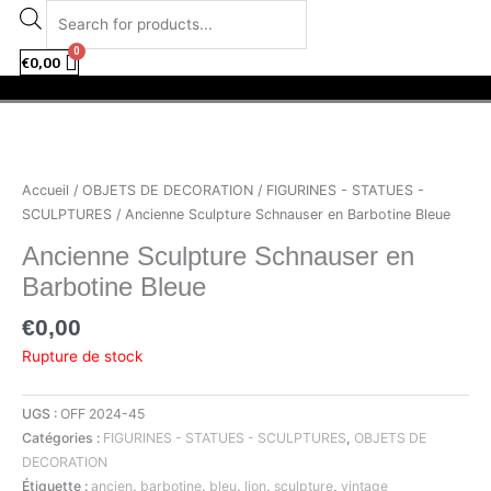
Aller
facebook
instagram
Recherche
au
de
contenu
produits
€
0,00
Menu
Accueil
/
OBJETS DE DECORATION
/
FIGURINES - STATUES -
SCULPTURES
/ Ancienne Sculpture Schnauser en Barbotine Bleue
Ancienne Sculpture Schnauser en
Barbotine Bleue
€
0,00
Rupture de stock
UGS :
OFF 2024-45
Catégories :
FIGURINES - STATUES - SCULPTURES
,
OBJETS DE
DECORATION
Étiquette :
ancien
,
barbotine
,
bleu
,
lion
,
sculpture
,
vintage