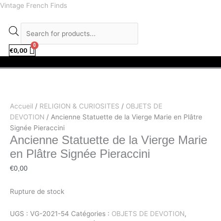
Aller
facebook
instagram
Recherche
Vintage French Finds
au
de
contenu
produits
€
0,00
Menu
Accueil
/
RELIGION & CURIOSITES
/
OBJETS DE
DEVOTION
/ Ancienne Statuette de la Vierge Marie en Plâtre
Signée Pieraccini
Ancienne Statuette de la Vierge Marie
en Plâtre Signée Pieraccini
€
0,00
Rupture de stock
UGS :
VG-2021-54
Catégories :
OBJETS DE DEVOTION
,