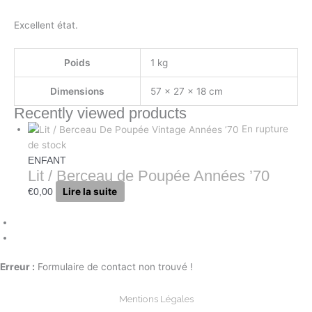
Excellent état.
Poids
1 kg
Dimensions
57 × 27 × 18 cm
Recently viewed products
En rupture
de stock
ENFANT
Lit / Berceau de Poupée Années ’70
Lire la suite
€
0,00
Erreur :
Formulaire de contact non trouvé !
Mentions Légales