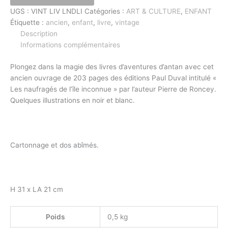
UGS :
VINT LIV LNDLI
Catégories :
ART & CULTURE
,
ENFANT
Étiquette :
ancien
,
enfant
,
livre
,
vintage
Description
Informations complémentaires
Plongez dans la magie des livres d’aventures d’antan avec cet
ancien ouvrage de 203 pages des éditions Paul Duval intitulé «
Les naufragés de l’île inconnue » par l’auteur Pierre de Roncey.
Quelques illustrations en noir et blanc.
Cartonnage et dos abîmés.
H 31 x LA 21 cm
Poids
0,5 kg