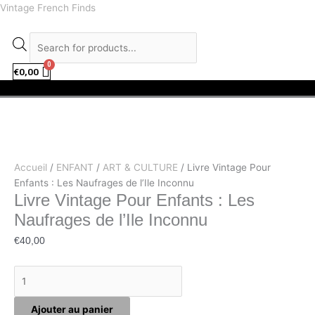
Aller
quantité
facebook
instagram
Recherche
Vintage French Finds
au
de
de
contenu
Livre
produits
Vintage
Pour
€
0,00
Menu
Enfants
:
Les
Naufrages
de
l’Ile
Accueil
/
ENFANT
/
ART & CULTURE
/ Livre Vintage Pour
Inconnu
Enfants : Les Naufrages de l’Ile Inconnu
Livre Vintage Pour Enfants : Les
Naufrages de l’Ile Inconnu
€
40,00
Ajouter au panier