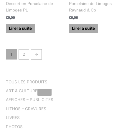
Dessert en Porcelaine de
Porcelaine de Limoges –
Limoges PL
Raynaud & Co
€
0,00
€
0,00
Lire la suite
Lire la suite
1
2
→
TOUS LES PRODUITS
ART & CULTURE
AFFICHES – PUBLICITES
LITHOS – GRAVURES
LIVRES
PHOTOS