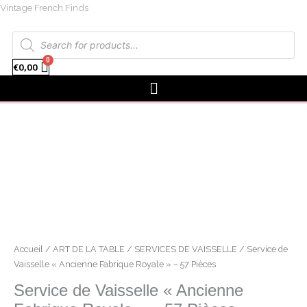
Aller
facebook
instagram
Vintage French Finds
au
Recherche
contenu
de
produits
€
0,00
Menu
quantité
de
Service
de
Vaisselle
«
Ancienne
Fabrique
Royale
Accueil
/
ART DE LA TABLE
/
SERVICES DE VAISSELLE
/ Service de
»
Vaisselle « Ancienne Fabrique Royale » – 57 Pièces
-
Service de Vaisselle « Ancienne
57
Pièces