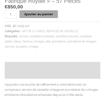
Fabrique Royale » – 57 Pièces
€
850,00
Ajouter au panier
UGS :
BC 2025-127
Catégories :
ART DE LA TABLE
,
SERVICES DE VAISSELLE
Étiquette :
ancien
,
assiettes à dessert
,
assiettes creuses
,
assiettes
plates
,
blanc
,
faïence
,
limoges
,
plat
,
porcelaine
,
porcelaine de limoges
,
service
,
soupière
,
vintage
Description
Informations complémentaires
Apportez une touche de raffinement à votre table avec ce
somptueux service de vaisselle vintage en porcelaine de Limoges,
emblème d’excellence artisanale depuis le XVIIIe siècle.