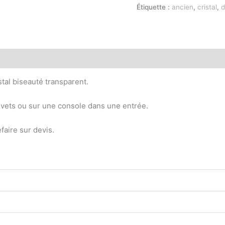
Étiquette :
ancien
,
cristal
,
d
stal biseauté transparent.
vets ou sur une console dans une entrée.
faire sur devis.