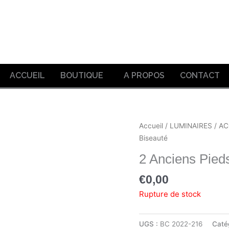
ACCUEIL
BOUTIQUE
A PROPOS
CONTACT
Accueil
/
LUMINAIRES
/
AC
Biseauté
2 Anciens Pied
€
0,00
Rupture de stock
UGS :
BC 2022-216
Caté