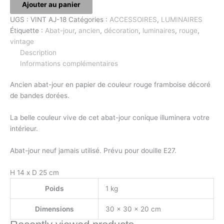
Ajouter au panier
UGS :
VINT AJ-18
Catégories :
ACCESSOIRES
,
LUMINAIRES
Étiquette :
Abat-jour
,
ancien
,
décoration
,
luminaires
,
rouge
,
vintage
Description
Informations complémentaires
Ancien abat-jour en papier de couleur rouge framboise décoré
de bandes dorées.
La belle couleur vive de cet abat-jour conique illuminera votre
intérieur.
Abat-jour neuf jamais utilisé. Prévu pour douille E27.
H 14 x D 25 cm
Poids
1 kg
Dimensions
30 × 30 × 20 cm