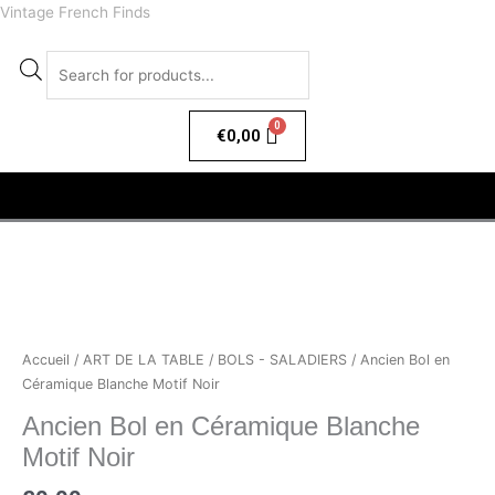
Aller
Vintage French Finds
au
contenu
Recherche
de
produits
€
0,00
Menu
Accueil
/
ART DE LA TABLE
/
BOLS - SALADIERS
/ Ancien Bol en
Céramique Blanche Motif Noir
Ancien Bol en Céramique Blanche
Motif Noir