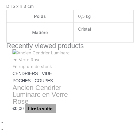
D 15 x h 3 cm
Poids
0,5 kg
Cristal
Matière
Recently viewed products
En rupture de stock
CENDRIERS - VIDE
POCHES - COUPES
Ancien Cendrier
Luminarc en Verre
Rose
Lire la suite
€
0,00