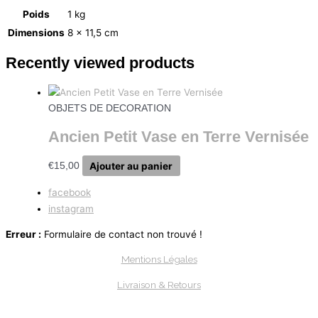
Poids
1 kg
Dimensions
8 × 11,5 cm
Recently viewed products
OBJETS DE DECORATION
Ancien Petit Vase en Terre Vernisée
Ajouter au panier
€
15,00
facebook
instagram
Erreur :
Formulaire de contact non trouvé !
Mentions Légales
Livraison & Retours
Paiements Sécurisée