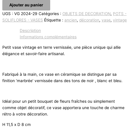
Ajouter au panier
UGS :
VG 2024-29
Catégories :
OBJETS DE DECORATION
,
POTS -
SOLIFLORES - VASES
Étiquette :
ancien
,
décoration
,
vase
,
vintage
Description
Informations complémentaires
Petit vase vintage en terre vernissée, une pièce unique qui allie
élégance et savoir-faire artisanal.
Fabriqué à la main, ce vase en céramique se distingue par sa
finition ‘marbrée’ vernissée dans des tons de noir , blanc et bleu.
Idéal pour un petit bouquet de fleurs fraîches ou simplement
comme objet décoratif, ce vase apportera une touche de charme
rétro à votre décoration.
H 11,5 x D 8 cm