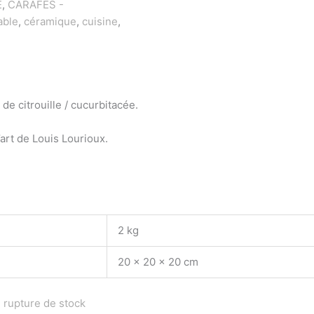
E
,
CARAFES -
table
,
céramique
,
cuisine
,
e citrouille / cucurbitacée.
art de Louis Lourioux.
2 kg
20 × 20 × 20 cm
 rupture de stock