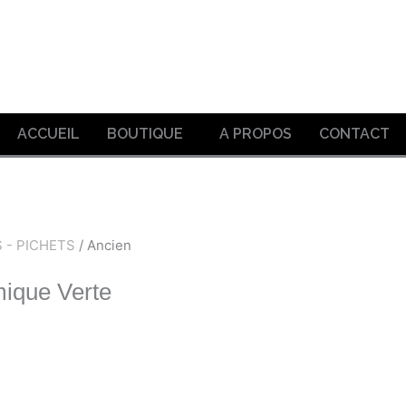
ACCUEIL
BOUTIQUE
A PROPOS
CONTACT
 - PICHETS
/ Ancien
mique Verte