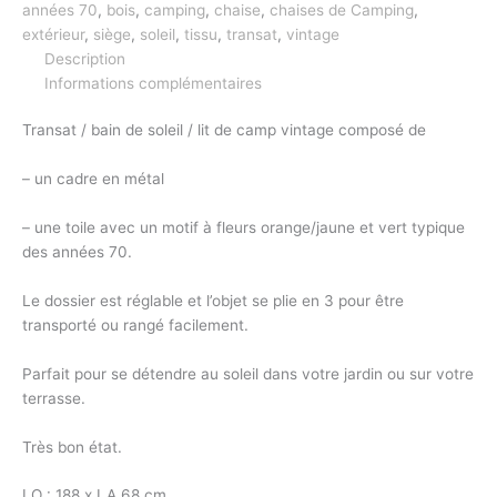
années 70
,
bois
,
camping
,
chaise
,
chaises de Camping
,
extérieur
,
siège
,
soleil
,
tissu
,
transat
,
vintage
Description
Informations complémentaires
Transat / bain de soleil / lit de camp vintage composé de
– un cadre en métal
– une toile avec un motif à fleurs orange/jaune et vert typique
des années 70.
Le dossier est réglable et l’objet se plie en 3 pour être
transporté ou rangé facilement.
Parfait pour se détendre au soleil dans votre jardin ou sur votre
terrasse.
Très bon état.
LO : 188 x LA 68 cm