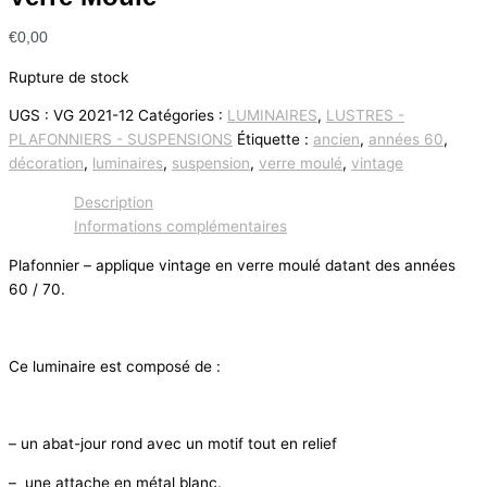
€
0,00
Rupture de stock
UGS :
VG 2021-12
Catégories :
LUMINAIRES
,
LUSTRES -
PLAFONNIERS - SUSPENSIONS
Étiquette :
ancien
,
années 60
,
décoration
,
luminaires
,
suspension
,
verre moulé
,
vintage
Description
Informations complémentaires
Plafonnier – applique vintage en verre moulé datant des années
60 / 70.
Ce luminaire est composé de :
– un abat-jour rond avec un motif tout en relief
– une attache en métal blanc.