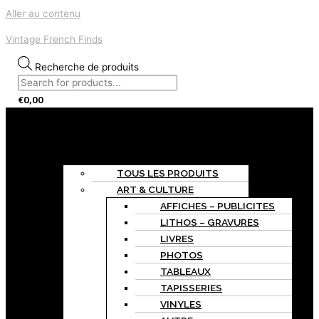
Aller au contenu
Vintage French Finds
Recherche de produits
€
0,00
Menu
ACCUEIL
BOUTIQUE
TOUS LES PRODUITS
ART & CULTURE
AFFICHES – PUBLICITES
LITHOS – GRAVURES
LIVRES
PHOTOS
TABLEAUX
TAPISSERIES
VINYLES