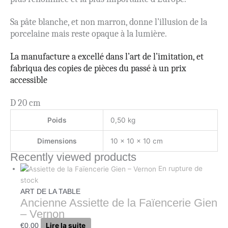
Sa pâte blanche, et non marron, donne l’illusion de la
porcelaine mais reste opaque à la lumière.
La manufacture a excellé dans l’art de l’imitation, et
fabriqua des copies de pièces du passé à un prix
accessible
D 20 cm
Poids
0,50 kg
Dimensions
10 × 10 × 10 cm
Recently viewed products
En rupture de
stock
ART DE LA TABLE
Ancienne Assiette de la Faïencerie Gien
– Vernon
Lire la suite
€
0,00