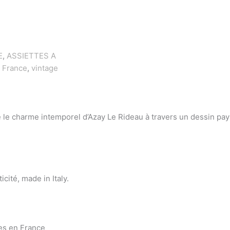
E
,
ASSIETTES A
,
France
,
vintage
 le charme intemporel d’Azay Le Rideau à travers un dessin pays
cité, made in Italy.
res en France