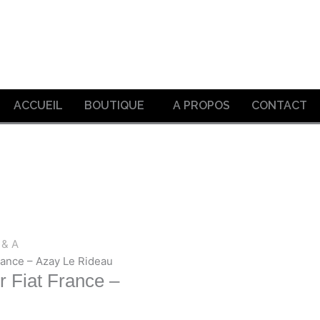
ACCUEIL
BOUTIQUE
A PROPOS
CONTACT
 & A
rance – Azay Le Rideau
r Fiat France –