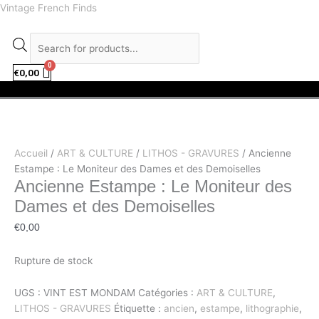
Aller
facebook
instagram
Recherche
Vintage French Finds
au
de
contenu
produits
€
0,00
Menu
Accueil
/
ART & CULTURE
/
LITHOS - GRAVURES
/ Ancienne
Estampe : Le Moniteur des Dames et des Demoiselles
Ancienne Estampe : Le Moniteur des
Dames et des Demoiselles
€
0,00
Rupture de stock
UGS :
VINT EST MONDAM
Catégories :
ART & CULTURE
,
LITHOS - GRAVURES
Étiquette :
ancien
,
estampe
,
lithographie
,