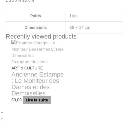
L 26 x H 20 cm
Poids
1 kg
Dimensions
38 × 31 cm
Recently viewed products
En rupture de stock
ART & CULTURE
Ancienne Estampe
: Le Moniteur des
Dames et des
Demoiselles
Lire la suite
€
0,00