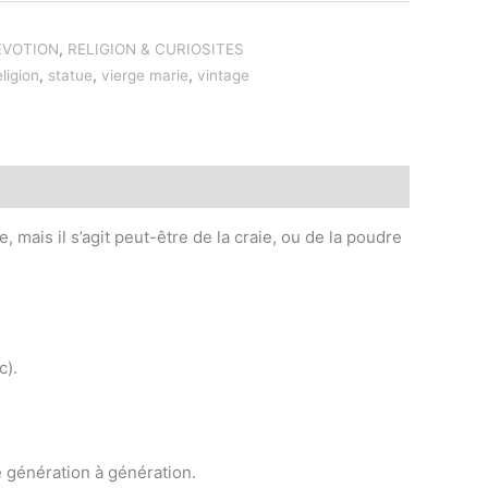
EVOTION
,
RELIGION & CURIOSITES
eligion
,
statue
,
vierge marie
,
vintage
, mais il s’agit peut-être de la craie, ou de la poudre
c).
 génération à génération.