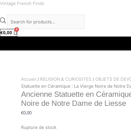
Aller
facebook
instagram
Recherche
Vintage French Finds
au
de
contenu
produits
€
0,00
Accueil
/
RELIGION & CURIOSITES
/
OBJETS DE DEV
Statuette en Céramique : La Vierge Noire de Notre 
Ancienne Statuette en Céramique
Noire de Notre Dame de Liesse
€
0,00
Rupture de stock