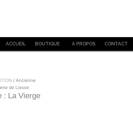
ACCUEIL
BOUTIQUE
A PROPOS
CONTACT
OTION
/ Ancienne
Dame de Liesse
 : La Vierge