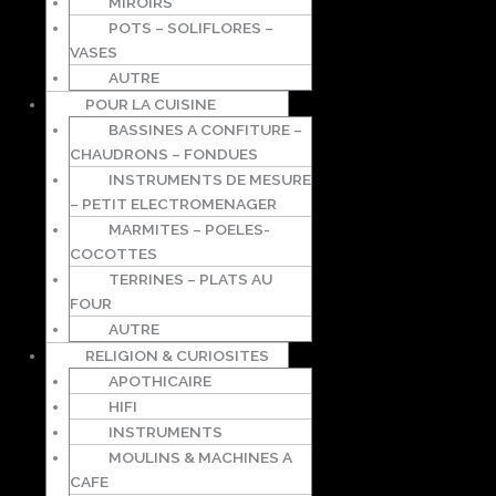
MIROIRS
POTS – SOLIFLORES –
VASES
AUTRE
POUR LA CUISINE
BASSINES A CONFITURE –
CHAUDRONS – FONDUES
INSTRUMENTS DE MESURE
– PETIT ELECTROMENAGER
MARMITES – POELES-
COCOTTES
TERRINES – PLATS AU
FOUR
AUTRE
RELIGION & CURIOSITES
APOTHICAIRE
HIFI
INSTRUMENTS
MOULINS & MACHINES A
CAFE