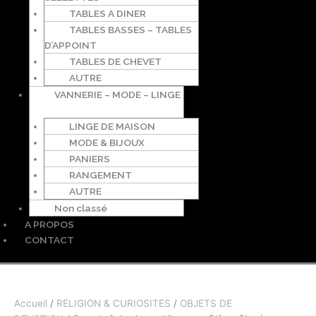
TABLES A DINER
TABLES BASSES – TABLES
D’APPOINT
TABLES DE CHEVET
AUTRE
VANNERIE – MODE – LINGE
LINGE DE MAISON
MODE & BIJOUX
PANIERS
RANGEMENT
AUTRE
Non classé
A PROPOS
CONTACT
Accueil
/
RELIGION & CURIOSITES
/
OBJETS DE