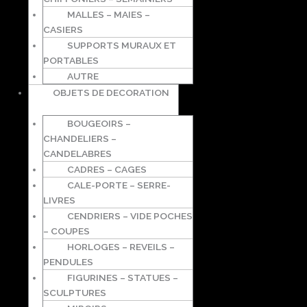
MALLES – MAIES –
CASIERS
SUPPORTS MURAUX ET
PORTABLES
AUTRE
OBJETS DE DECORATION
BOUGEOIRS –
CHANDELIERS –
CANDELABRES
CADRES – CAGES
CALE-PORTE – SERRE-
LIVRES
CENDRIERS – VIDE POCHES
– COUPES
HORLOGES – REVEILS –
PENDULES
FIGURINES – STATUES –
SCULPTURES