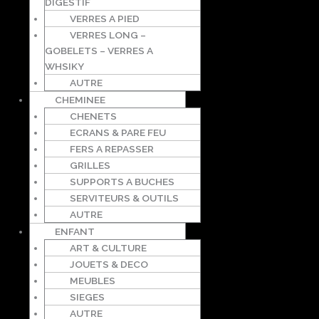
DIGESTIF
VERRES A PIED
VERRES LONG –
GOBELETS – VERRES A
WHSIKY
AUTRE
CHEMINEE
CHENETS
ECRANS & PARE FEU
FERS A REPASSER
GRILLES
SUPPORTS A BUCHES
SERVITEURS & OUTILS
AUTRE
ENFANT
ART & CULTURE
JOUETS & DECO
MEUBLES
SIEGES
AUTRE