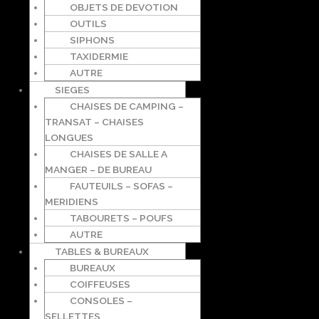
OBJETS DE DEVOTION
OUTILS
SIPHONS
TAXIDERMIE
AUTRE
SIEGES
CHAISES DE CAMPING –
TRANSAT – CHAISES
LONGUES
CHAISES DE SALLE A
MANGER – DE BUREAU
FAUTEUILS – SOFAS –
MERIDIENS
TABOURETS – POUFS
AUTRE
TABLES & BUREAUX
BUREAUX
COIFFEUSES
CONSOLES –
SELLETTES