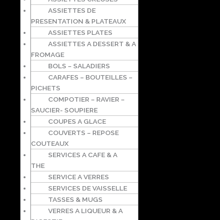
ASSIETTES DE
PRESENTATION & PLATEAUX
ASSIETTES PLATES
ASSIETTES A DESSERT & A
FROMAGE
BOLS – SALADIERS
CARAFES – BOUTEILLES –
PICHETS
COMPOTIER – RAVIER –
SAUCIER- SOUPIERE
COUPES A GLACE
COUVERTS – REPOSE
COUTEAUX
SERVICES A CAFE & A
THE
SERVICE A VERRES
SERVICES DE VAISSELLE
TASSES & MUGS
VERRES A LIQUEUR & A