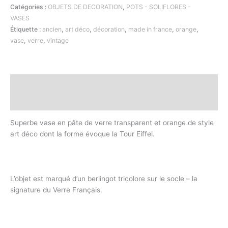
Catégories :
OBJETS DE DECORATION
,
POTS - SOLIFLORES -
VASES
Étiquette :
ancien
,
art déco
,
décoration
,
made in france
,
orange
,
vase
,
verre
,
vintage
Description
Informations complémentaires
Superbe vase en pâte de verre transparent et orange de style
art déco dont la forme évoque la Tour Eiffel.
L’objet est marqué d’un berlingot tricolore sur le socle – la
signature du Verre Français.