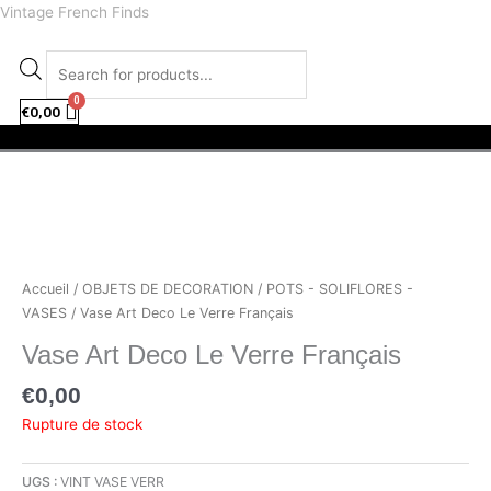
Aller
facebook
instagram
Recherche
Vintage French Finds
au
de
contenu
produits
€
0,00
Menu
Accueil
/
OBJETS DE DECORATION
/
POTS - SOLIFLORES -
VASES
/ Vase Art Deco Le Verre Français
Vase Art Deco Le Verre Français
€
0,00
Rupture de stock
UGS :
VINT VASE VERR