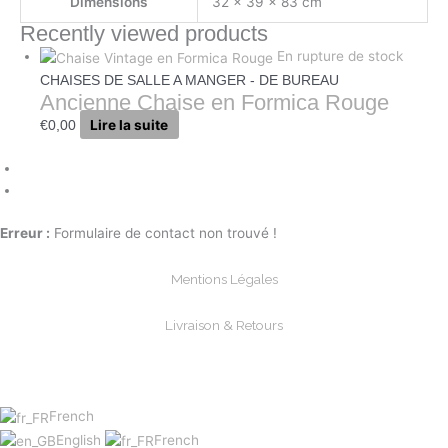
Dimensions
32 × 39 × 83 cm
Recently viewed products
En rupture de stock
CHAISES DE SALLE A MANGER - DE BUREAU
Ancienne Chaise en Formica Rouge
Lire la suite
€
0,00
Erreur :
Formulaire de contact non trouvé !
Mentions Légales
Livraison & Retours
Paiements Sécurisée
French
English
French