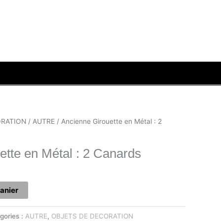
ORATION
/
AUTRE
/ Ancienne Girouette en Métal : 2
ette en Métal : 2 Canards
panier
gories :
AUTRE
,
OBJETS DE DECORATION