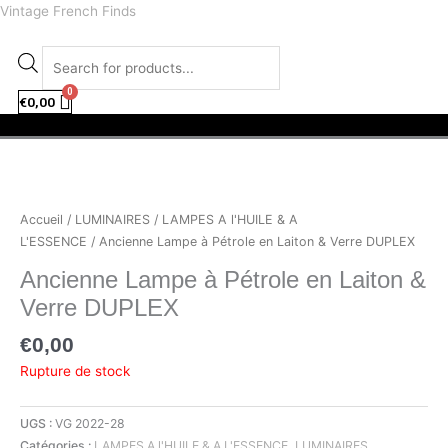
Aller
facebook
instagram
Recherche
Vintage French Finds
au
de
contenu
produits
€
0,00
Menu
Accueil
/
LUMINAIRES
/
LAMPES A l'HUILE & A
L'ESSENCE
/ Ancienne Lampe à Pétrole en Laiton & Verre DUPLEX
Ancienne Lampe à Pétrole en Laiton &
Verre DUPLEX
€
0,00
Rupture de stock
UGS :
VG 2022-28
Catégories :
LAMPES A l'HUILE & A L'ESSENCE
,
LUMINAIRES