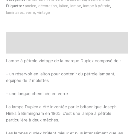
Étiquette :
ancien
,
décoration
,
laiton
,
lampe
,
lampe à pétrole
,
luminaires
,
verre
,
vintage
Description
Informations complémentaires
Lampe à pétrole vintage de la marque Duplex composé de :
– un réservoir en laiton pour contenir du pétrole lampant,
équipée de 2 molettes
– une longue cheminée en verre
La lampe Duplex a été inventée par le britannique Joseph
Hinks à Birmingham en 1865, c’est une lampe à pétrole
particulière à deux mèches.
Les lampes duplex brûlent mieux et plus intensément que les